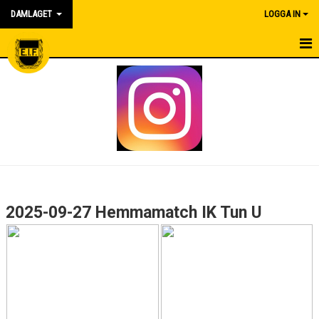
DAMLAGET
LOGGA IN
HEM
KALENDER
NYHETER
MATCHER
TRUPPEN
2025-09-27 Hemmamatch IK Tun U
BILDGALLERI
DOKUMENT
KONTAKT
SPONSORER