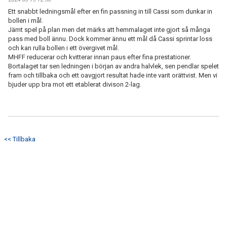
Ett snabbt ledningsmål efter en fin passning in till Cassi som dunkar in
bollen i mål.
Jämt spel på plan men det märks att hemmalaget inte gjort så många
pass med boll ännu. Dock kommer ännu ett mål då Cassi sprintar loss
och kan rulla bollen i ett övergivet mål.
MHFF reducerar och kvitterar innan paus efter fina prestationer.
Bortalaget tar sen ledningen i början av andra halvlek, sen pendlar spelet
fram och tillbaka och ett oavgjort resultat hade inte varit orättvist. Men vi
bjuder upp bra mot ett etablerat divison 2-lag.
<< Tillbaka