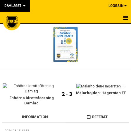
DAMLAGET
LOGGA IN
HEM
KALENDER
NYHETER
MATCHER
TRUPPEN
BILDGALLERI
Mälarhöjden-Hägersten FF
2 - 3
Enhörna Idrottsförening
Damlag
DOKUMENT
INFORMATION
REFERAT
KONTAKT
SPONSORER
2024-03-15 12:56