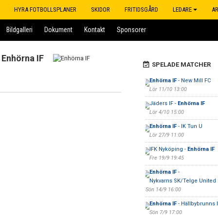
HYRA FOTBOLLSPLANER
SKIDOR
FRITIDSGÅRD
LEDARE
A
Bildgalleri
Dokument
Kontakt
Sponsorer
Enhörna IF
SPELADE MATCHER
Enhörna IF
- New Mill FC
Lör 11/10 13:00
Jäders IF -
Enhörna IF
Lör 4/10 15:00
Enhörna IF
- IK Tun U
Lör 27/9 11:00
IFK Nyköping -
Enhörna IF
Fre 19/9 19:45
Enhörna IF
-
Nykvarns SK/Telge United 
Sön 14/9 16:00
Enhörna IF
- Hällbybrunns 
Sön 7/9 17:00