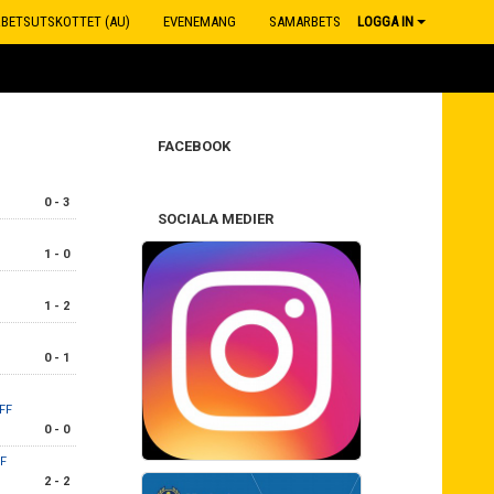
RBETSUTSKOTTET (AU)
EVENEMANG
SAMARBETSPARTNERS
LOGGA IN
FACEBOOK
0 - 3
SOCIALA MEDIER
1 - 0
1 - 2
0 - 1
FF
0 - 0
IF
2 - 2