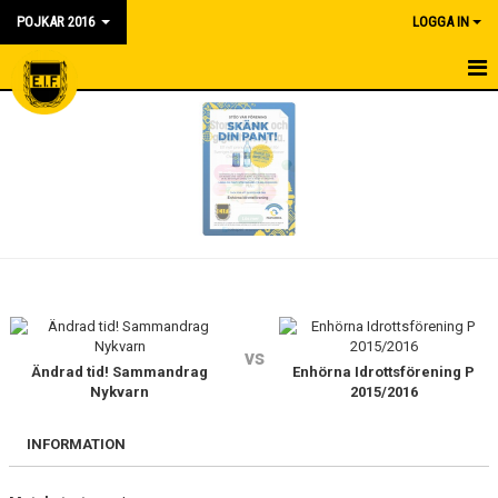
POJKAR 2016
LOGGA IN
HEM
NYHETER
KALENDER
MATCHER
TRUPPEN
BILDGALLERI
vs
Ändrad tid! Sammandrag
Enhörna Idrottsförening P
Nykvarn
2015/2016
DOKUMENT
INFORMATION
KONTAKT