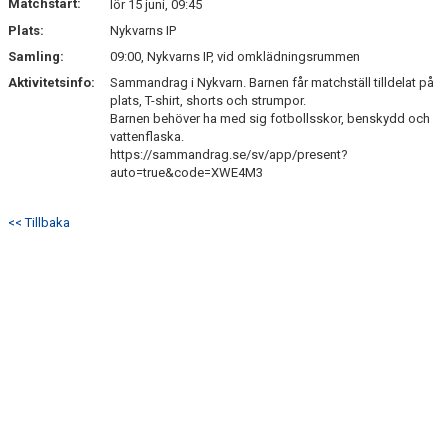
Matchstart:
lör 15 juni, 09:45
Plats:
Nykvarns IP
Samling:
09:00, Nykvarns IP, vid omklädningsrummen
Aktivitetsinfo:
Sammandrag i Nykvarn. Barnen får matchställ tilldelat på
plats, T-shirt, shorts och strumpor.
Barnen behöver ha med sig fotbollsskor, benskydd och
vattenflaska.
https://sammandrag.se/sv/app/present?
auto=true&code=XWE4M3
<< Tillbaka