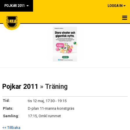
POJKAR 2011
LOGGA IN
HEM
NYHETER
KALENDER
MATCHER
TRUPPEN
Pojkar 2011
» Träning
BILDGALLERI
Tid:
tis 12 maj, 17:30 - 19:15
DOKUMENT
Plats:
D-plan 11-manna konstgräs
Samling:
17:15, Omkl rummet
KONTAKT
<< Tillbaka