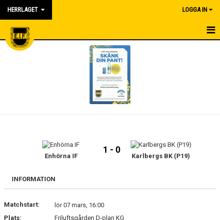
HERRLAGET
LOGGA IN
HEM
NYHETER
KALENDER
MATCHER
TRUPPEN
1 - 0
BILDGALLERI
Enhörna IF
Karlbergs BK (P19)
DOKUMENT
INFORMATION
KONTAKT
Matchstart:
lör 07 mars, 16:00
Plats:
Friluftsgården D-plan KG