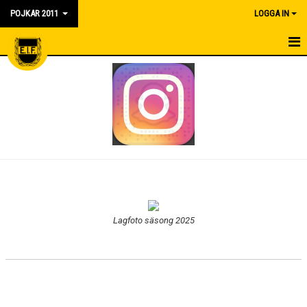
POJKAR 2011
LOGGA IN
HEM
NYHETER
KALENDER
MATCHER
TRUPPEN
BILDGALLERI
Lagfoto säsong 2025
DOKUMENT
KONTAKT