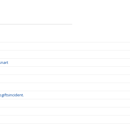
snart
giftsincident.