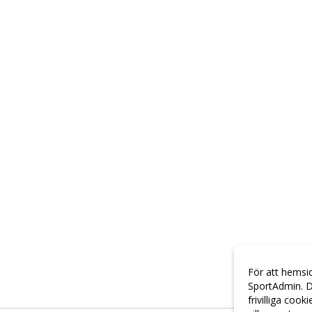
För att hemsi
SportAdmin. D
frivilliga cook