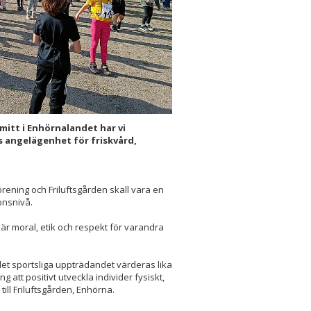
mitt i Enhörnalandet har vi
s angelägenhet för friskvård,
rening och Friluftsgården skall vara en
onsnivå.
 där moral, etik och respekt för varandra
det sportsliga uppträdandet värderas lika
 att positivt utveckla individer fysiskt,
 till Friluftsgården, Enhörna.