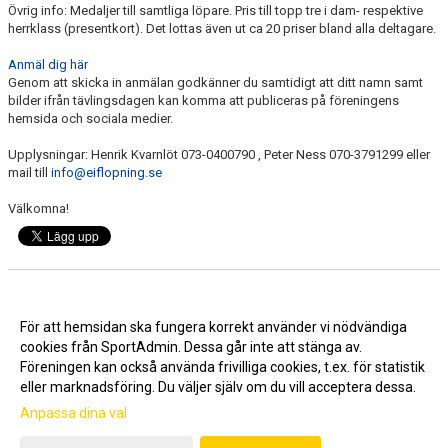
Övrig info: Medaljer till samtliga löpare. Pris till topp tre i dam- respektive
herrklass (presentkort). Det lottas även ut ca 20 priser bland alla deltagare.
Anmäl dig här
Genom att skicka in anmälan godkänner du samtidigt att ditt namn samt
bilder ifrån tävlingsdagen kan komma att publiceras på föreningens
hemsida och sociala medier.
Upplysningar: Henrik Kvarnlöt 073-0400790 , Peter Ness 070-3791299 eller
mail till
info@eiflopning.se
Välkomna!
Nyhetsarkiv
För att hemsidan ska fungera korrekt använder vi nödvändiga
Täljemiljen 20 oktober 2024
2024-09-04 09:15
cookies från SportAdmin. Dessa går inte att stänga av.
Föreningen kan också använda frivilliga cookies, t.ex. för statistik
eller marknadsföring. Du väljer själv om du vill acceptera dessa.
Anpassa dina val
Cookie-inställningar
Gå till Webbversion