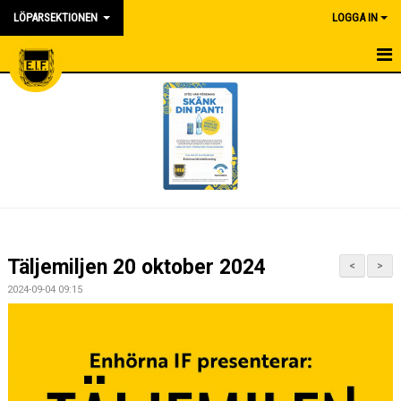
LÖPARSEKTIONEN
LOGGA IN
HEM
NYHETER
KALENDER
BILDGALLERI
DOKUMENT
Täljemiljen 20 oktober 2024
<
>
KONTAKTA OSS
2024-09-04 09:15