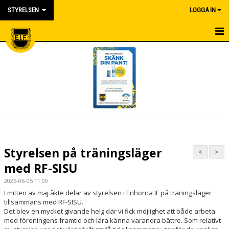
STYRELSEN
LOGGA IN
HEM
KONTAKTA OSS
KALENDER
NYHETER
DOKUMENT
Styrelsen på träningsläger
<
>
med RF-SISU
2026-06-05 11:09
I mitten av maj åkte delar av styrelsen i Enhörna IF på träningsläger
tillsammans med
RF-SISU
.
Det blev en mycket givande helg där vi fick möjlighet att både arbeta
med föreningens framtid och lära känna varandra bättre. Som relativt