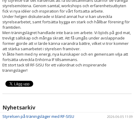
ny styrelse var det värdefullt att få tid tillsammans utanför de vanliga
styrelsemötena. Genom samtal, workshops och erfarenhetsutbyten
fick vi nya idéer och inspiration för vårt fortsatta arbete.
Under helgen diskuterade vi bland annat hur vi kan utveckla
styrelsearbetet, samt fortsätta bygga en stark och hållbar förening för
framtiden.
Men träningslägret handlade inte bara om arbete. Vi bjöds på god mat,
trevligt sällskap och många skratt. Att få umgås under avslappnade
former gjorde att vi lärde känna varandra bättre, vilket vi tror kommer
att stärka samarbetet i styrelsen framöver.
Vi åkte hem med ny energi, nya kunskaper och en gemensam vilja att
fortsätta utveckla Enhörna IF tillsammans.
Ett stort tack till RF-SISU för ett välordnat och inspirerande
träningsläger!
Nyhetsarkiv
Styrelsen på träningsläger med RF-SISU
2026-06-05 11:09