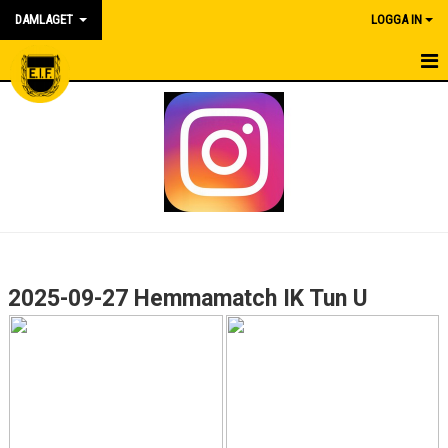
DAMLAGET
LOGGA IN
HEM
KALENDER
NYHETER
MATCHER
TRUPPEN
2025-09-27 Hemmamatch IK Tun U
BILDGALLERI
DOKUMENT
KONTAKT
SPONSORER