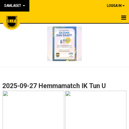
DAMLAGET
LOGGA IN
HEM
KALENDER
NYHETER
MATCHER
TRUPPEN
2025-09-27 Hemmamatch IK Tun U
BILDGALLERI
DOKUMENT
KONTAKT
SPONSORER