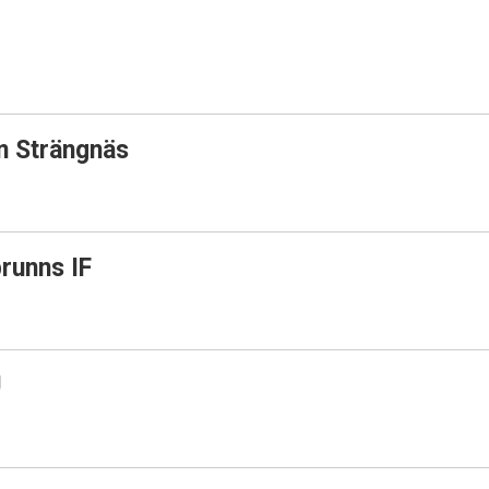
n Strängnäs
runns IF
U