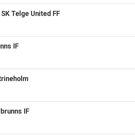
SK Telge United FF
nns IF
rineholm
brunns IF