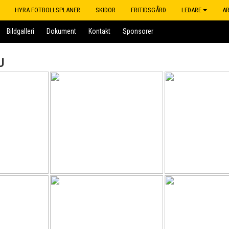
HYRA FOTBOLLSPLANER
SKIDOR
FRITIDSGÅRD
LEDARE
A
Bildgalleri
Dokument
Kontakt
Sponsorer
U