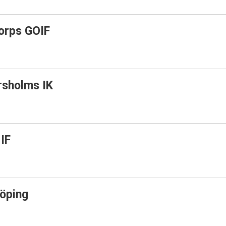
orps GOIF
sholms IK
IF
öping