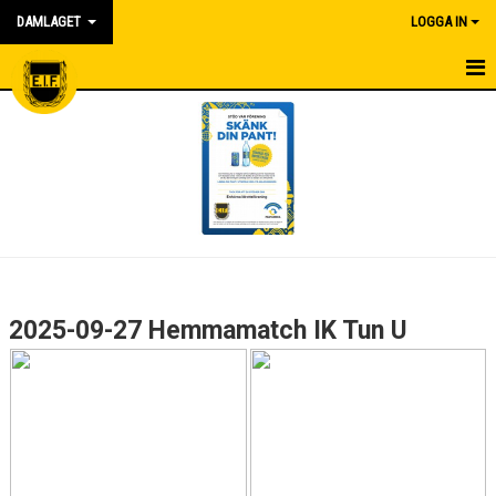
DAMLAGET
LOGGA IN
HEM
KALENDER
NYHETER
MATCHER
TRUPPEN
2025-09-27 Hemmamatch IK Tun U
BILDGALLERI
DOKUMENT
KONTAKT
SPONSORER